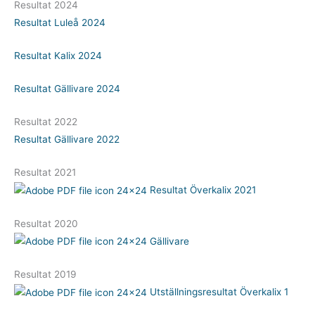
Resultat 2024
Resultat Luleå 2024
Resultat Kalix 2024
Resultat Gällivare 2024
Resultat 2022
Resultat Gällivare 2022
Resultat 2021
Resultat Överkalix 2021
Resultat 2020
Gällivare
Resultat 2019
Utställningsresultat Överkalix 1