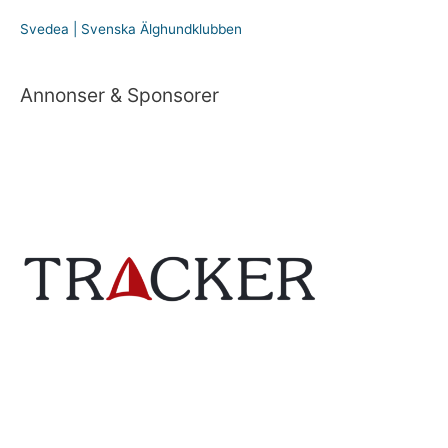
Svedea | Svenska Älghundklubben
Annonser & Sponsorer