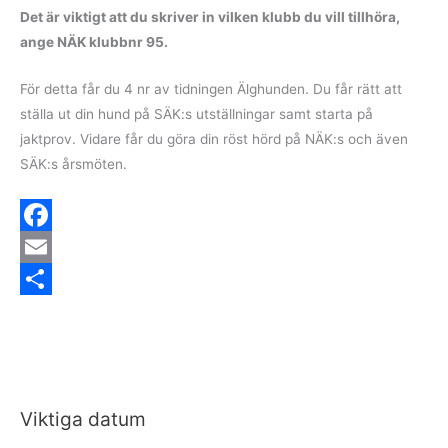
Det är viktigt att du skriver in vilken klubb du vill tillhöra,
ange NÄK klubbnr 95.
För detta får du 4 nr av tidningen Älghunden. Du får rätt att
ställa ut din hund på SÄK:s utställningar samt starta på
jaktprov. Vidare får du göra din röst hörd på NÄK:s och även
SÄK:s årsmöten.
F
a
E
c
m
D
e
a
e
b
i
l
o
l
a
Viktiga datum
o