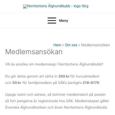
Hoppa
till
innehåll
Meny
Hem
Om oss
Medlemsansökan
Medlemsansökan
Vill du ansöka om medlemskap i Norrbottens Älghundklubb?
Du gör detta genom att sätta in
360 kr
för huvudmedlem
och
50 kr
för familjemedlem på SÄKs bankgiro
218-6179
.
Uppge namn och adress, så kommer medlemskort på posten
så fort pengarna är registrerade hos SÄK. Medlemskapet gäller
Svenska Älghundklubben och även Norrbottens Älghundklubb.