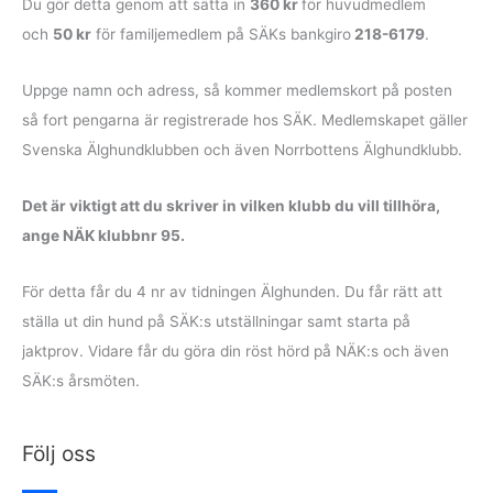
Du gör detta genom att sätta in
360 kr
för huvudmedlem
och
50 kr
för familje­medlem på SÄKs bankgiro
218-6179
.
Uppge namn och adress, så kommer medlemskort på posten
så fort pengarna är registrerade hos SÄK. Medlemskapet gäller
Svenska Älghundklubben och även Norrbottens Älghundklubb.
Det är viktigt att du skriver in vilken klubb du vill tillhöra,
ange NÄK klubbnr 95.
För detta får du 4 nr av tidningen Älghunden. Du får rätt att
ställa ut din hund på SÄK:s utställningar samt starta på
jaktprov. Vidare får du göra din röst hörd på NÄK:s och även
SÄK:s årsmöten.
Följ oss