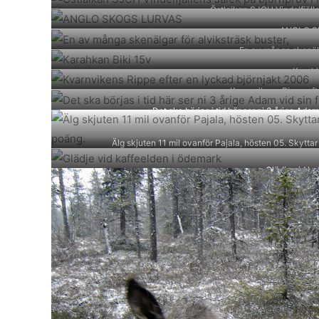
Östlaikan SJCH Vindelfjälle
ANGLO S
En av många skenälga
Karahk
Kvarnvikens Rippe eft
Det ska börjas i tid här ser ni 3 årige Adam
Älg skjuten 11 mil ovanför Pajala, hösten 05. Skytta
Glädje vid ka