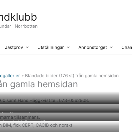
ndklubb
hundar i Norrbotten
Jaktprov
Utställningar
Annonstorget
Cham
ldgallerier
Blandade bilder (176 st) från gamla hemsidan
från gamla hemsidan
70-2287260 samt Hans Häggkvist tel: 073-0562908.
ch en liten november älg.
r fram, de sista timmarna tillsammans.