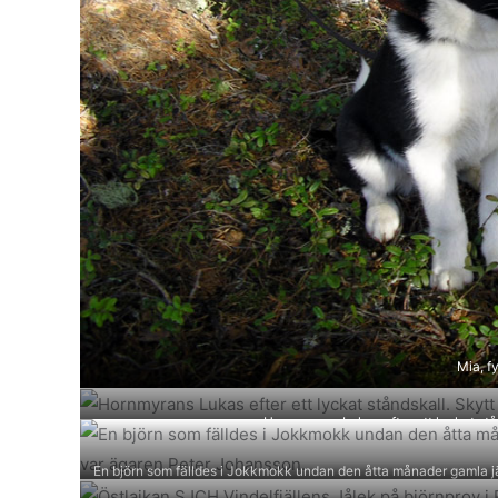
Mia, f
Hornmyrans Lukas efter ett lyckat stån
En björn som fälldes i Jokkmokk undan den åtta månader gamla 