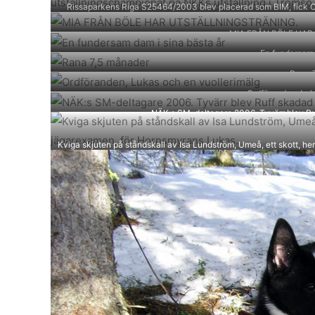
Rissaparkens Riga S25464/2003 blev placerad som BIM, fick CE
T
MIA FRÅN BÖLE HAR
En fundersam 
Rana 
Ordföranden, Luk
NÄK:s SM-deltagare 2006. Tyvärr blev Ruff
Kviga skjuten på ståndskall av Isa Lundström, Umeå, ett skott, h