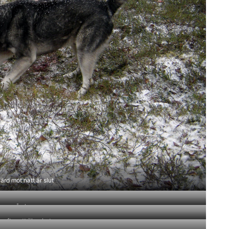
ärd mot natt är slut
pen på playan.
 efter ett älgarbete