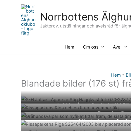
Hoppa
till
Norrbottens Älghu
innehåll
Jaktprov, utställningar och avelsråd för älg
Hem
Om oss
Avel
Hem
Bi
Blandade bilder (176 st) 
S-H Jutsas. Ägare är Stig Häggkvist tel: 0
Rissaparkens Riga o
Gråhundsvalpar som nyfiket titta