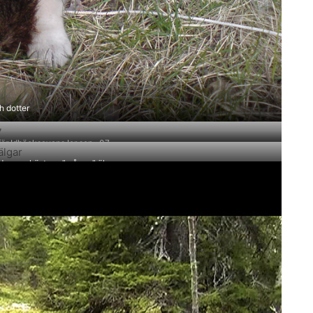
h dotter
för Idbäcksavans Ior sep -07
d en av höstens ”många” älgar