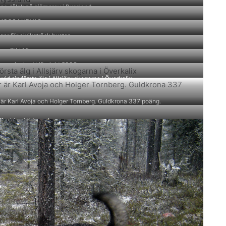
ns Jålek på björnprov i Ryssland
KOGS LURVAS
r för alviksträsk buster,
an Biki 15v
er en lyckad björnjakt 2006
 vid sin första älg i Allsjärv skogarna i Överkalix
r är Karl Avoja och Holger Tornberg. Guldkrona 337 poäng.
ffeelden i ödemark