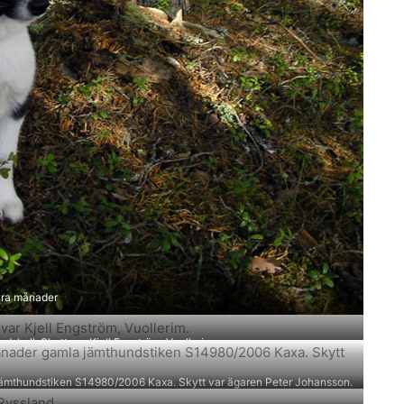
yra månader
dskall. Skytt var Kjell Engström, Vuollerim.
jämthundstiken S14980/2006 Kaxa. Skytt var ägaren Peter Johansson.