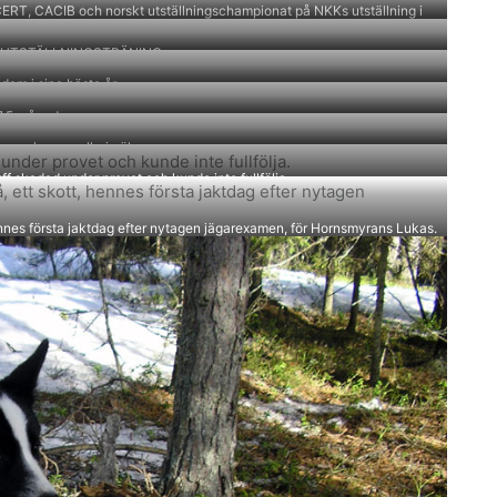
RT, CACIB och norskt utställningschampionat på NKKs utställning i
romsö.
 UTSTÄLLNINGSTRÄNING.
dam i sina bästa år
7,5 månader
as och en vuollerimälg
 skadad under provet och kunde inte fullfölja.
ennes första jaktdag efter nytagen jägarexamen, för Hornsmyrans Lukas.