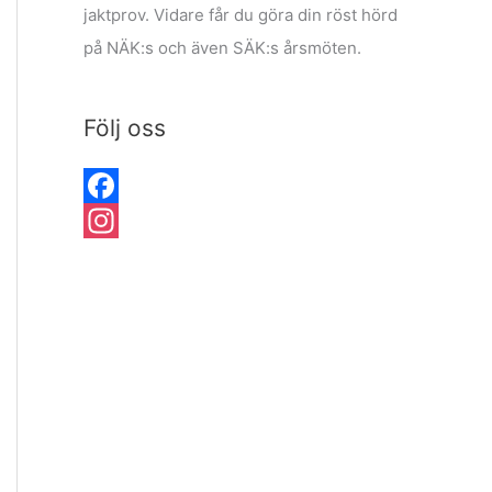
jaktprov. Vidare får du göra din röst hörd
på NÄK:s och även SÄK:s årsmöten.
Följ oss
F
a
I
c
n
e
s
b
t
o
a
o
g
k
r