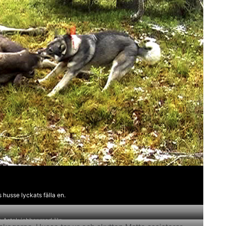
 husse lyckats fälla en.
 Astok jobbar med älg.