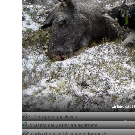
En lång dags f
M- 7 grup
Bonäsets Kelly