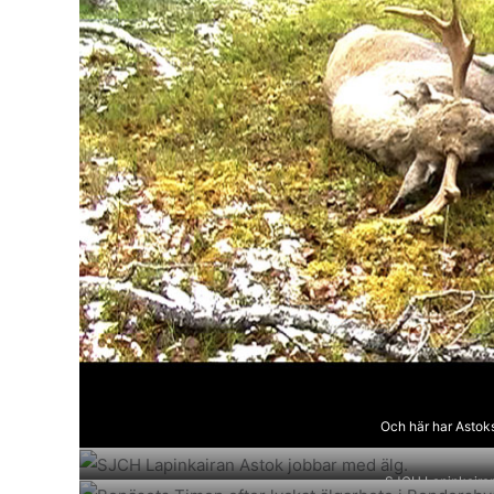
Och här har Astoks
SJCH Lapinkairan