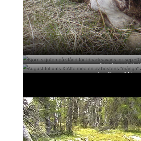
oc
Björn skjuten på stånd 
Augustifoliums X:Alto me