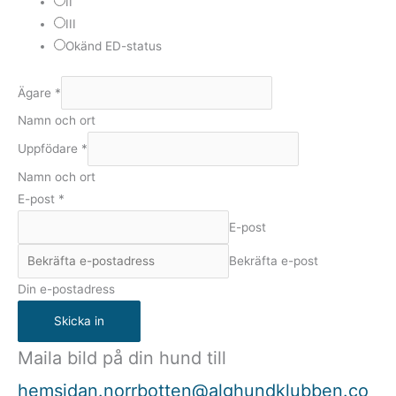
II
III
Okänd ED-status
Ägare
*
Namn och ort
Uppfödare
*
Namn och ort
E-post
*
E-post
Bekräfta e-post
Din e-postadress
Skicka in
Maila bild på din hund till
hemsidan.norrbotten@alghundklubben.co