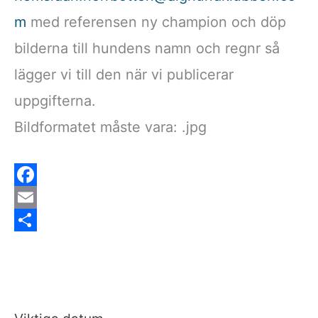
m
med referensen ny champion och döp
bilderna till hundens namn och regnr så
lägger vi till den när vi publicerar
uppgifterna.
Bildformatet måste vara: .jpg
F
a
E
c
m
D
e
a
e
b
i
l
o
l
a