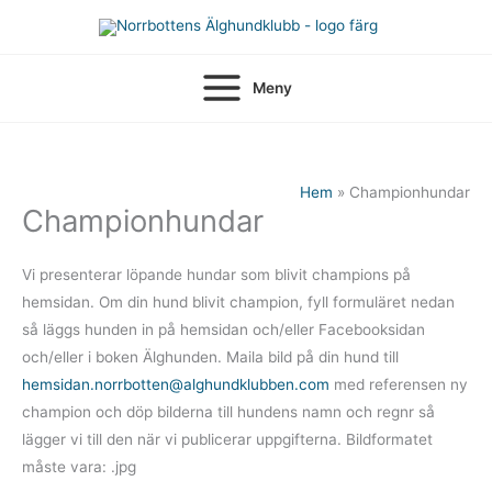
Hoppa
till
innehåll
Meny
Hem
Championhundar
Championhundar
Vi presenterar löpande hundar som blivit champions på
hemsidan. Om din hund blivit champion, fyll formuläret nedan
så läggs hunden in på hemsidan och/eller Facebooksidan
och/eller i boken Älghunden. Maila bild på din hund till
hemsidan.norrbotten@alghundklubben.com
med referensen ny
champion och döp bilderna till hundens namn och regnr så
lägger vi till den när vi publicerar uppgifterna. Bildformatet
måste vara: .jpg