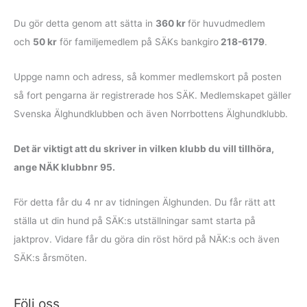
Du gör detta genom att sätta in
360 kr
för huvudmedlem
och
50 kr
för familje­medlem på SÄKs bankgiro
218-6179
.
Uppge namn och adress, så kommer medlemskort på posten
så fort pengarna är registrerade hos SÄK. Medlemskapet gäller
Svenska Älghundklubben och även Norrbottens Älghundklubb.
Det är viktigt att du skriver in vilken klubb du vill tillhöra,
ange NÄK klubbnr 95.
För detta får du 4 nr av tidningen Älghunden. Du får rätt att
ställa ut din hund på SÄK:s utställningar samt starta på
jaktprov. Vidare får du göra din röst hörd på NÄK:s och även
SÄK:s årsmöten.
Följ oss