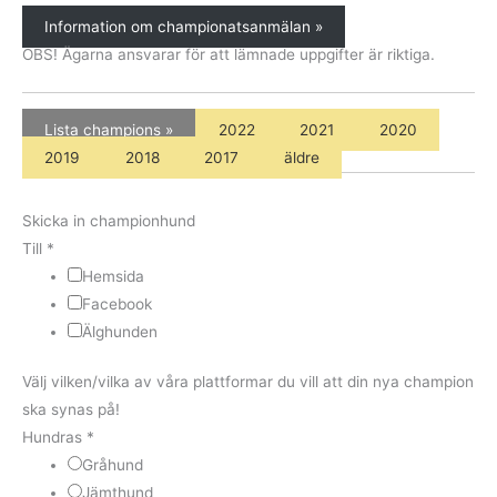
Information om championatsanmälan »
OBS! Ägarna ansvarar för att lämnade uppgifter är riktiga.
Lista champions »
2022
2021
2020
2019
2018
2017
äldre
Skicka in championhund
Till
*
Hemsida
Facebook
Älghunden
Välj vilken/vilka av våra plattformar du vill att din nya champion
ska synas på!
Hundras
*
Gråhund
Jämthund