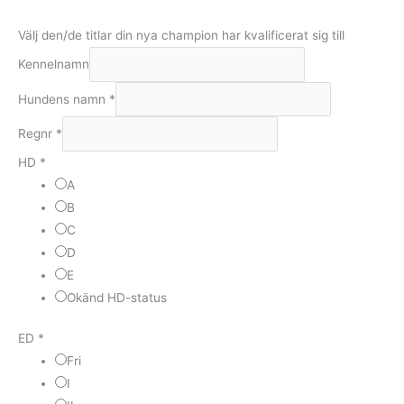
Välj den/de titlar din nya champion har kvalificerat sig till
Kennelnamn
Hundens namn
*
Regnr
*
HD
*
A
B
C
D
E
Okänd HD-status
ED
*
Fri
I