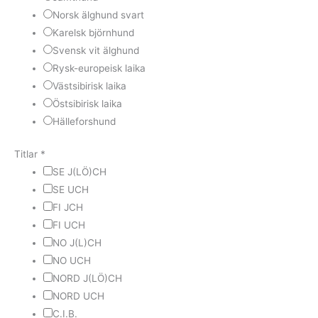
Norsk älghund svart
Karelsk björnhund
Svensk vit älghund
Rysk-europeisk laika
Västsibirisk laika
Östsibirisk laika
Hälleforshund
Titlar
*
SE J(LÖ)CH
SE UCH
FI JCH
FI UCH
NO J(L)CH
NO UCH
NORD J(LÖ)CH
NORD UCH
C.I.B.