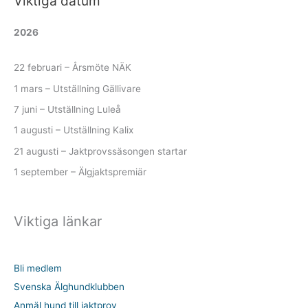
Viktiga datum
o
2026
k
22 februari – Årsmöte NÄK
1 mars – Utställning Gällivare
7 juni – Utställning Luleå
1 augusti – Utställning Kalix
21 augusti – Jaktprovssäsongen startar
1 september – Älgjaktspremiär
Viktiga länkar
Bli medlem
Svenska Älghundklubben
Anmäl hund till jaktprov