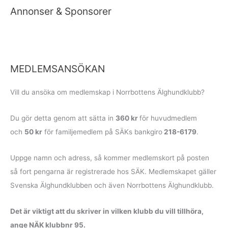
Annonser & Sponsorer
MEDLEMSANSÖKAN
Vill du ansöka om medlemskap i Norrbottens Älghundklubb?
Du gör detta genom att sätta in
360 kr
för huvudmedlem
och
50 kr
för familje­medlem på SÄKs bankgiro
218-6179
.
Uppge namn och adress, så kommer medlemskort på posten
så fort pengarna är registrerade hos SÄK. Medlemskapet gäller
Svenska Älghundklubben och även Norrbottens Älghundklubb.
Det är viktigt att du skriver in vilken klubb du vill tillhöra,
ange NÄK klubbnr 95.