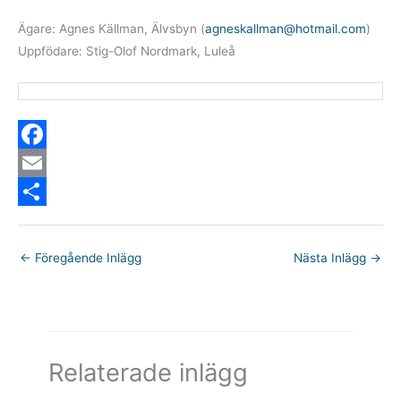
Ägare: Agnes Källman, Älvsbyn (
agneskallman@hotmail.com
)
Uppfödare: Stig-Olof Nordmark, Luleå
F
a
E
c
m
D
e
a
e
←
Föregående Inlägg
Nästa Inlägg
→
b
i
l
o
l
a
o
k
Relaterade inlägg