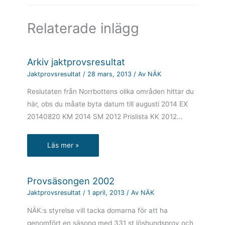
o
k
Relaterade inlägg
Arkiv jaktprovsresultat
Jaktprovsresultat
/
28 mars, 2013
/ Av
NÄK
Reslutaten från Norrbottens olika områden hittar du
här, obs du måate byta datum till augusti 2014 EX
20140820 KM 2014 SM 2012 Prislista KK 2012…
Läs mer »
Provsäsongen 2002
Jaktprovsresultat
/
1 april, 2013
/ Av
NÄK
NÄK:s styrelse vill tacka domarna för att ha
genomfört en säsong med 331 st löshundsprov och