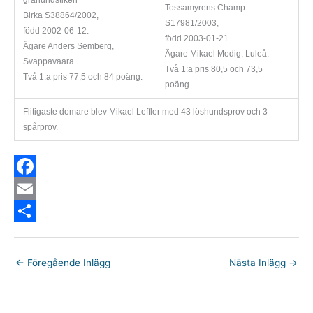
Tossamyrens Champ
Birka S38864/2002,
S17981/2003,
född 2002-06-12.
född 2003-01-21.
Ägare Anders Semberg,
Ägare Mikael Modig, Luleå.
Svappavaara.
Två 1:a pris 80,5 och 73,5
Två 1:a pris 77,5 och 84 poäng.
poäng.
Flitigaste domare blev Mikael Leffler med 43 löshundsprov och 3
spårprov.
F
a
E
c
m
D
e
a
e
←
Föregående Inlägg
Nästa Inlägg
→
b
i
l
o
l
a