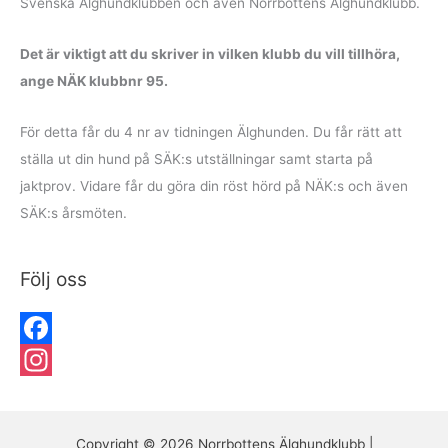
Svenska Älghundklubben och även Norrbottens Älghundklubb.
Det är viktigt att du skriver in vilken klubb du vill tillhöra,
ange NÄK klubbnr 95.
För detta får du 4 nr av tidningen Älghunden. Du får rätt att
ställa ut din hund på SÄK:s utställningar samt starta på
jaktprov. Vidare får du göra din röst hörd på NÄK:s och även
SÄK:s årsmöten.
Följ oss
F
a
I
c
n
Copyright © 2026 Norrbottens Älghundklubb |