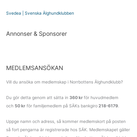
Svedea | Svenska Älghundklubben
Annonser & Sponsorer
MEDLEMSANSÖKAN
Vill du ansöka om medlemskap i Norrbottens Älghundklubb?
Du gör detta genom att sätta in
360 kr
för huvudmedlem
och
50 kr
för familje­medlem på SÄKs bankgiro
218-6179
.
Uppge namn och adress, så kommer medlemskort på posten
så fort pengarna är registrerade hos SÄK. Medlemskapet gäller