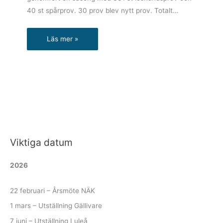
40 st spårprov. 30 prov blev nytt prov. Totalt…
Läs mer »
Viktiga datum
2026
22 februari – Årsmöte NÄK
1 mars – Utställning Gällivare
7 juni – Utställning Luleå