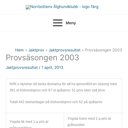
Hoppa
till
innehåll
Meny
Hem
Jaktprov
Jaktprovsresultat
Provsäsongen 2003
Provsäsongen 2003
Jaktprovsresultat
/
1 april, 2013
NÄK:s styrelse vill tacka domarna för att ha genomfört en säsong med
391 st löshundsprov och 67 st spårprov. 51 prov blev nytt prov.
Totalt 442 domardagar på löshundsprov och 62 på spårprov.
Yngsta hane med 1:a pris är
Yngsta tik med 1:a pris är
gråhunden
gråhundstiken